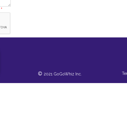
*
©
Te
2021 GoGoWhiz Inc.