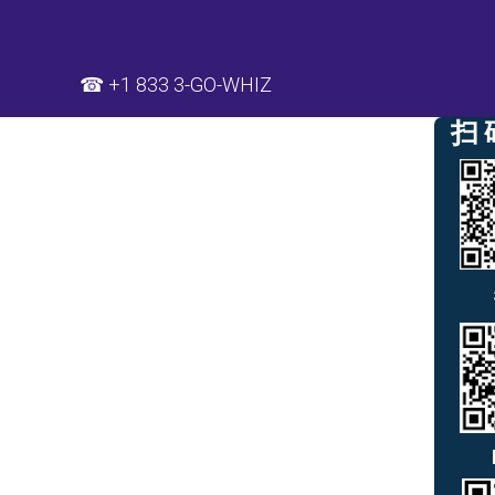
☎
+1 833 3-GO-WHIZ
扫