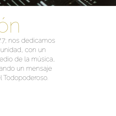
ión
.7; nos dedicamos
munidad, con un
edio de la música,
evando un mensaje
el Todopoderoso.