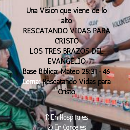
Una Vision que viene de lo
alto
RESCATANDO VIDAS PARA
CRISTO
LOS TRES BRAZOS DEL
EVANGELIO
Base Bíblica: Mateo 25:31-46
Lema:
Rescatando Vidas para
Cristo
1) En Hospitales
2) En Carceles